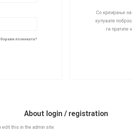
Lecaré
Со креирање на 
Nova
купувате побрзо,
Echo
ги пратите 
Aura
5 CLASSIC
ОСТАНАТО
CONQUEST
HYDROCO
аборави лозинката?
Машки
Женски
NDE CLASSIC
WATCHMAKING
SPORT
TRADITION
About login / registration
 edit this in the admin site.