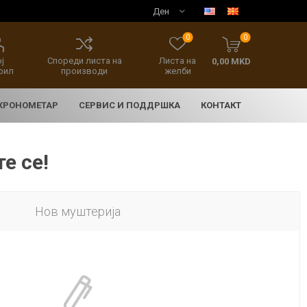
0
0
ј
Спореди листа на
Листа на
0,00 MKD
фил
производи
желби
 ХРОНОМЕТАР
СЕРВИС И ПОДДРШКА
КОНТАКТ
е се!
Нов муштерија
E
асовници
нски накит
SEIKO 5 SPORT
HERITAGE