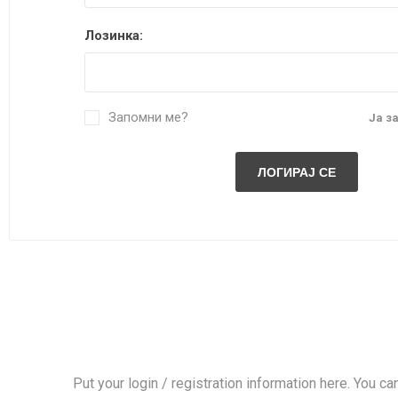
DANISH DESIGN
Лозинка:
HERMLE
BERING
SEIKO 
SPIRIT
Запомни ме?
Ја з
LA GRA
Put your login / registration information here. You can