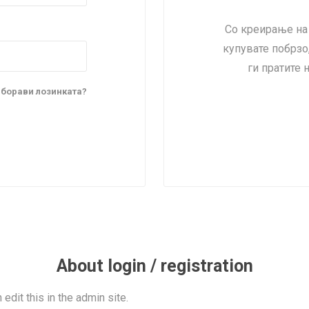
Lecaré
Со креирање на 
Nova
купувате побрзо,
Echo
ги пратите 
Aura
5 CLASSIC
ОСТАНАТО
CONQUEST
HYDROCO
аборави лозинката?
Машки
Женски
NDE CLASSIC
WATCHMAKING
SPORT
TRADITION
About login / registration
 edit this in the admin site.