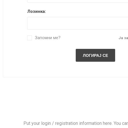
DANISH DESIGN
Лозинка:
HERMLE
BERING
SEIKO 
SPIRIT
Запомни ме?
Ја з
LA GRA
Put your login / registration information here. You can