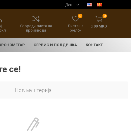
0
0
ј
Спореди листа на
Листа на
0,00 MKD
фил
производи
желби
 ХРОНОМЕТАР
СЕРВИС И ПОДДРШКА
КОНТАКТ
е се!
Нов муштерија
E
асовници
нски накит
SEIKO 5 SPORT
HERITAGE