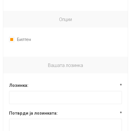
Опции
Билтен
Вашата лозинка
Лозинка:
*
Потврди ја лозинката:
*