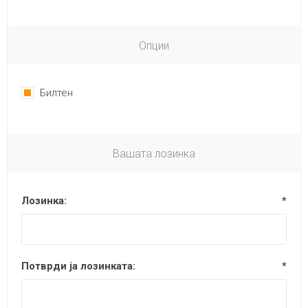
Опции
Билтен
Вашата лозинка
Лозинка:
*
Потврди ја лозинката:
*