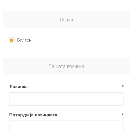
Опции
Билтен
Вашата лозинка
Лозинка:
*
Потврди ја лозинката:
*