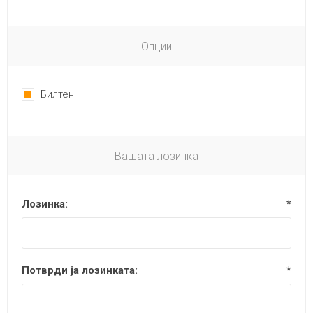
Опции
Билтен
Вашата лозинка
Лозинка:
*
Потврди ја лозинката:
*