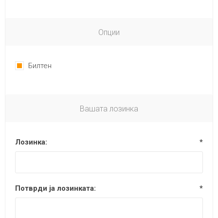
Опции
Билтен
Вашата лозинка
Лозинка:
*
Потврди ја лозинката:
*