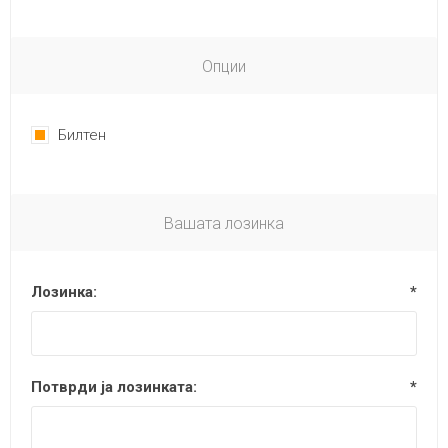
Опции
Билтен
Вашата лозинка
Лозинка:
*
Потврди ја лозинката:
*