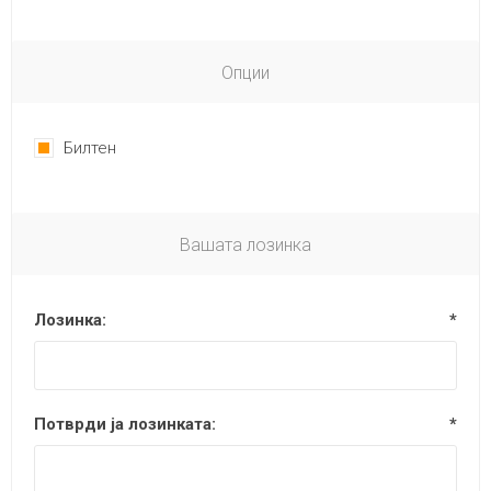
Опции
Билтен
Вашата лозинка
Лозинка:
*
Потврди ја лозинката:
*