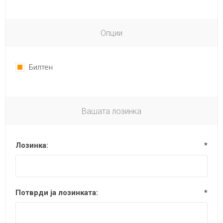
Опции
Билтен
Вашата лозинка
Лозинка:
*
Потврди ја лозинката:
*