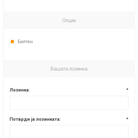
Опции
Билтен
Вашата лозинка
Лозинка:
*
Потврди ја лозинката:
*