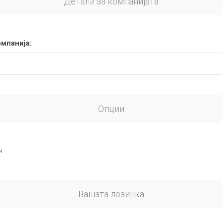
Детали за компанијата
омпанија:
Опции
н
Вашата лозинка