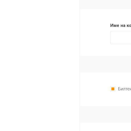
Име на к
Билте