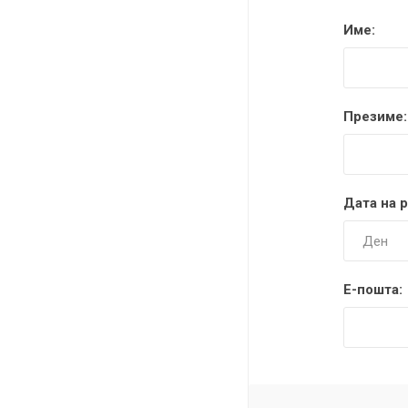
DANISH DESIGN
Име:
HERMLE
BERING
Презиме:
SEIKO 
SPIRIT
Дата на 
Е-пошта:
LA GRA