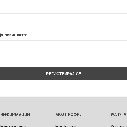
а лозинката:
ИНФОРМАЦИИ
МОЈ ПРОФИЛ
УСЛУГА
Мапа на сајтот
Мој Профил
Услови 