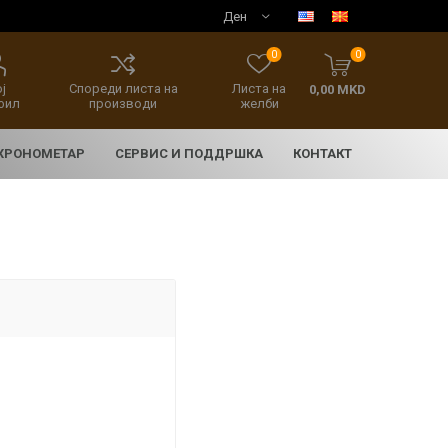
0
0
ј
Спореди листа на
Листа на
0,00 MKD
фил
производи
желби
 ХРОНОМЕТАР
СЕРВИС И ПОДДРШКА
КОНТАКТ
E
асовници
нски накит
SEIKO 5 SPORT
HERITAGE