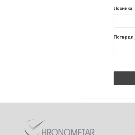
Лозинка:
Потврди ј