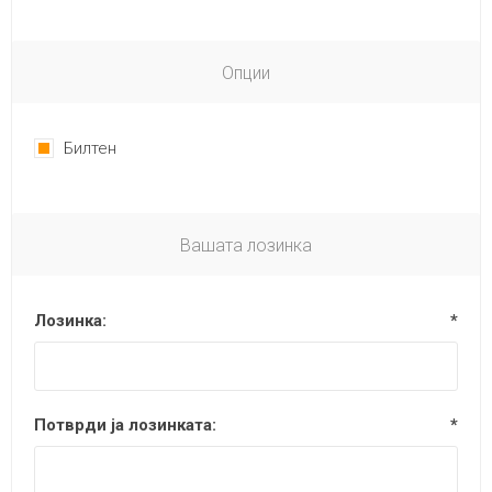
Опции
Билтен
Вашата лозинка
Лозинка:
*
Потврди ја лозинката:
*