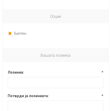
Опции
Билтен
Вашата лозинка
Лозинка:
*
Потврди ја лозинката:
*