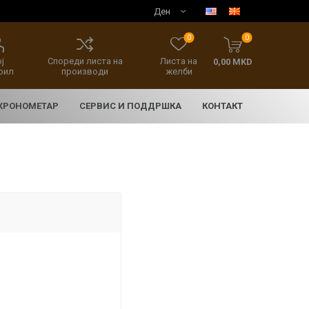
0
0
ј
Спореди листа на
Листа на
0,00 MKD
фил
производи
желби
 ХРОНОМЕТАР
СЕРВИС И ПОДДРШКА
КОНТАКТ
E
асовници
нски накит
SEIKO 5 SPORT
HERITAGE