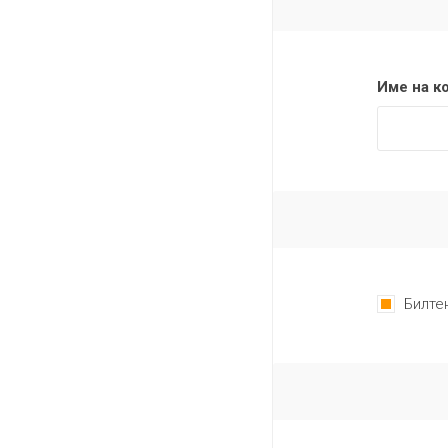
Име на к
Билте