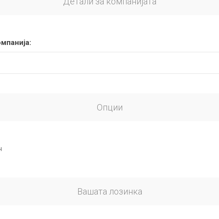
Детали за компанијата
омпанија:
Опции
н
Вашата лозинка