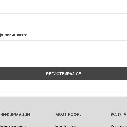
а лозинката:
ИНФОРМАЦИИ
МОЈ ПРОФИЛ
УСЛУГА
Мапа на сајтот
Мој Профил
Услови 