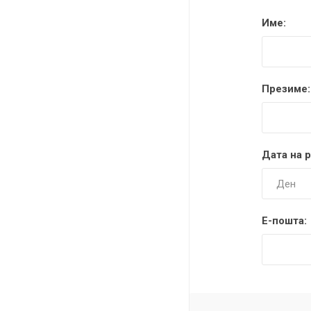
DANISH DESIGN
Име:
HERMLE
BERING
Презиме:
SEIKO 
SPIRIT
Дата на 
Е-пошта:
LA GRA