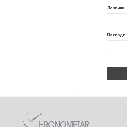
Лозинка:
Потврди ј