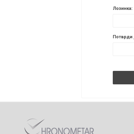
Лозинка:
Потврди ј