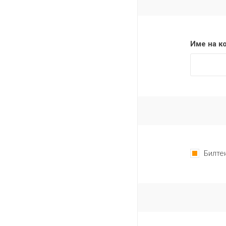
Име на к
Билте