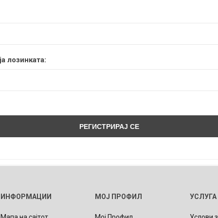
а лозинката:
ИНФОРМАЦИИ
МОЈ ПРОФИЛ
УСЛУГА
Мапа на сајтот
Мој Профил
Услови 