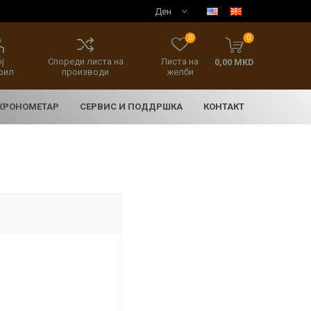
0
0
ј
Спореди листа на
Листа на
0,00 MKD
фил
производи
желби
 ХРОНОМЕТАР
СЕРВИС И ПОДДРШКА
КОНТАКТ
E
асовници
нски накит
SEIKO 5 SPORT
HERITAGE