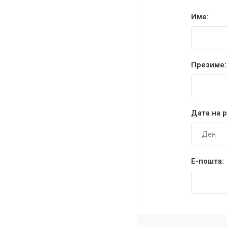
DANISH DESIGN
Име:
HERMLE
BERING
Презиме:
SEIKO 
SPIRIT
Дата на 
Е-пошта:
LA GRA