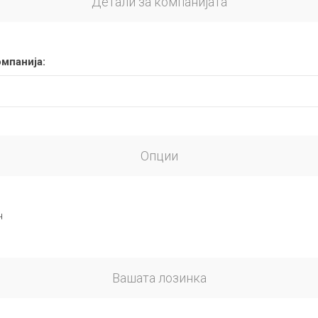
Детали за компанијата
омпанија:
Опции
н
Вашата лозинка