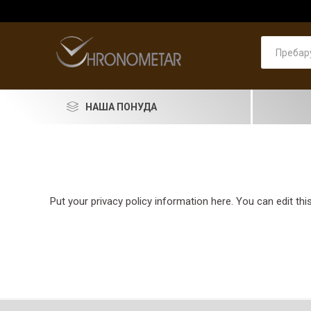
НАША ПОНУДА
SEIKO
RADO
Put your privacy policy information here. You can edit this
LONGINES
DOXA
PIERRE LANNIER
ASTRO
Машки
PRIMA 
Машки
Pierre 
Машки
Женски
Женски
накит
LORUS