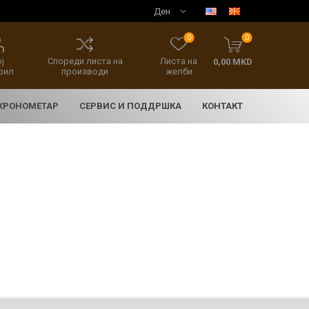
0
0
ј
Спореди листа на
Листа на
0,00 MKD
фил
производи
желби
 ХРОНОМЕТАР
СЕРВИС И ПОДДРШКА
КОНТАКТ
E
асовници
нски накит
SEIKO 5 SPORT
HERITAGE