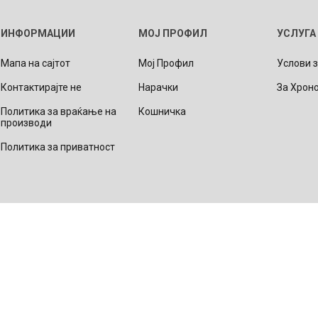
Lecaré
ИНФОРМАЦИИ
МОЈ ПРОФИЛ
УСЛУГА
Nova
Мапа на сајтот
Мој Профил
Услови 
Echo
Контактирајте не
Нарачки
За Хрон
Aura
5 CLASSIC
ОСТАНАТО
CONQUEST
HYDROCO
Политика за враќање на
Кошничка
Машки
производи
Женски
Политика за приватност
NDE CLASSIC
WATCHMAKING
SPORT
TRADITION