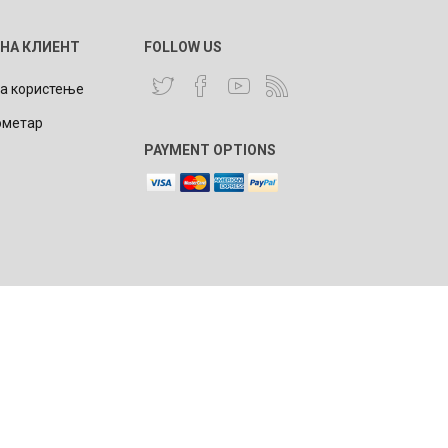
 НА КЛИЕНТ
FOLLOW US
за користење
ометар
NQUEST
ELEGANCE
PAYMENT OPTIONS