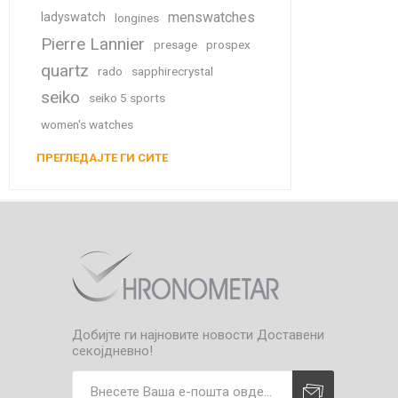
menswatches
ladyswatch
longines
Pierre Lannier
presage
prospex
quartz
rado
sapphirecrystal
seiko
seiko 5 sports
women's watches
ПРЕГЛЕДАЈТЕ ГИ СИТЕ
Добијте ги најновите новости
Доставени
секојдневно!