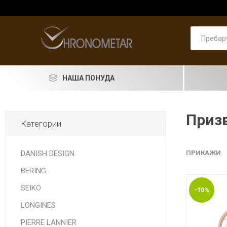
НАША ПОНУДА
SEIKO
Призв
Категории
RADO
LONGINES
DANISH DESIGN
ПРИКАЖИ
BERING
DOXA
SEIKO
-10%
PIERRE LANNIER
ASTRO
Машки
PRIMA 
Машки
Pierre 
Машки
Женски
Женски
накит
LONGINES
LORUS
PIERRE LANNIER