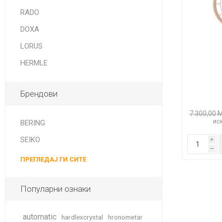
DANISH DESIGN
RADO
HERMLE
DOXA
BERING
LORUS
HERMLE
SEIKO 
SPIRIT
Брендови
7.300,00 
иск
BERING
SEIKO
i
h
ПРЕГЛЕДАЈ ГИ СИТЕ
LA GRA
Популарни ознаки
automatic
hardlexcrystal
hronometar