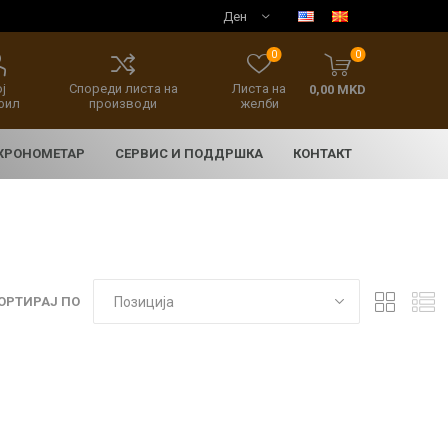
0
0
ј
Спореди листа на
Листа на
0,00 MKD
фил
производи
желби
 ХРОНОМЕТАР
СЕРВИС И ПОДДРШКА
КОНТАКТ
ОРТИРАЈ ПО
E
асовници
нски накит
SEIKO 5 SPORT
HERITAGE