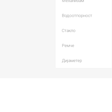
Механизам
Водоотпорност
Стакло
Ремче
Дијаметер