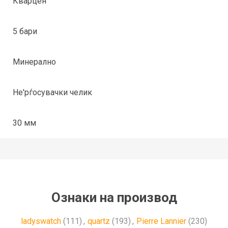
Кварцен
5 бари
Минерално
Не'рѓосувачки челик
30 мм
Ознаки на производ
ladyswatch
(111)
,
quartz
(193)
,
Pierre Lannier
(230)