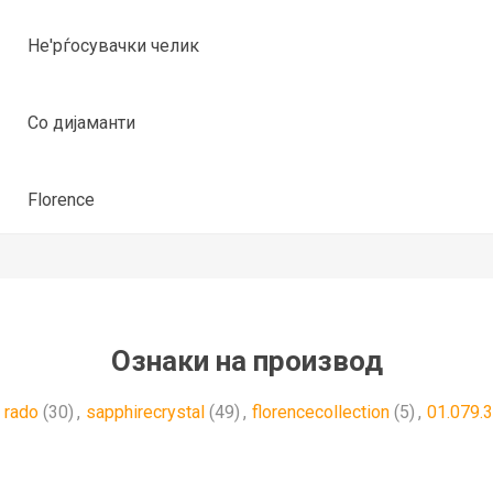
Не'рѓосувачки челик
Со дијаманти
Florence
Ознаки на производ
rado
(30)
,
sapphirecrystal
(49)
,
florencecollection
(5)
,
01.079.