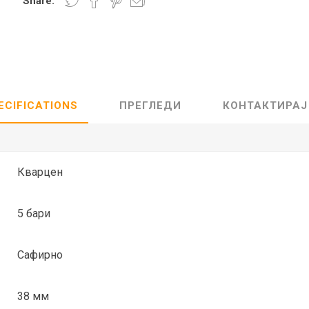
Share:
Lecaré
Nova
Echo
Aura
5 CLASSIC
ОСТАНАТО
CONQUEST
HYDROCO
ECIFICATIONS
ПРЕГЛЕДИ
КОНТАКТИРАЈ
Машки
Женски
Кварцен
5 бари
NDE CLASSIC
WATCHMAKING
SPORT
TRADITION
Сафирно
38 мм