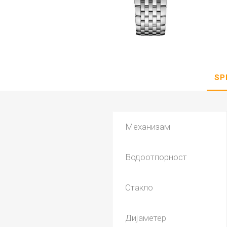
DANISH DESIGN
HERMLE
BERING
SEIKO 
SPIRIT
SP
Механизам
Водоотпорност
LA GRA
Стакло
Дијаметер