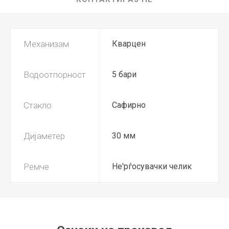
Механизам
Кварцен
Водоотпорност
5 бари
Стакло
Сафирно
Дијаметер
30 мм
Ремче
Не'рѓосувачки челик