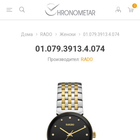
0
Дома
RADO
Женски
01.079.3913.4.074
01.079.3913.4.074
Производител:
RADO