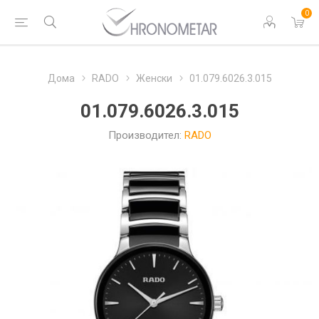
0
Дома
RADO
Женски
01.079.6026.3.015
01.079.6026.3.015
Производител:
RADO