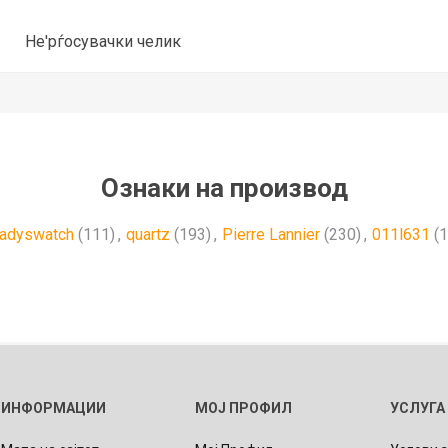
Не'рѓосувачки челик
Ознаки на производ
ladyswatch
(111)
,
quartz
(193)
,
Pierre Lannier
(230)
,
011l631
(1
ИНФОРМАЦИИ
МОЈ ПРОФИЛ
УСЛУГА