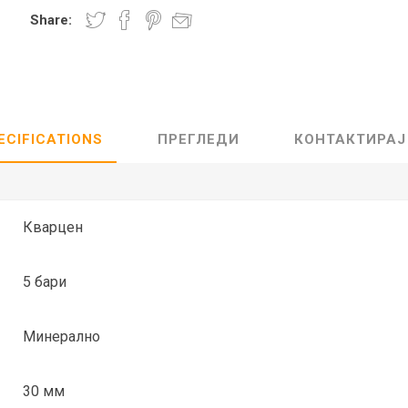
Share:
Lecaré
Nova
Echo
Aura
5 CLASSIC
ОСТАНАТО
CONQUEST
HYDROCO
ECIFICATIONS
ПРЕГЛЕДИ
КОНТАКТИРАЈ
Машки
Женски
Кварцен
5 бари
NDE CLASSIC
WATCHMAKING
SPORT
TRADITION
Минерално
30 мм