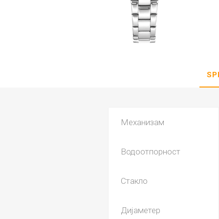
DANISH DESIGN
HERMLE
BERING
SEIKO 
SPIRIT
SP
Механизам
Водоотпорност
LA GRA
Стакло
Дијаметер