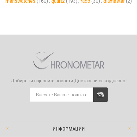
menswatches
(160)
,
quartz
(193)
,
rado
(30)
,
diamaster
(2)
Добијте ги најновите новости
Доставени секојдневно!
ИНФОРМАЦИИ