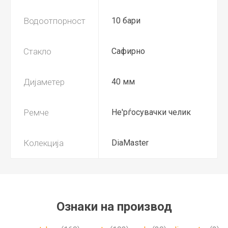
Водоотпорност
10 бари
Стакло
Сафирно
Дијаметер
40 мм
Ремче
Не'рѓосувачки челик
Колекција
DiaMaster
Ознаки на производ