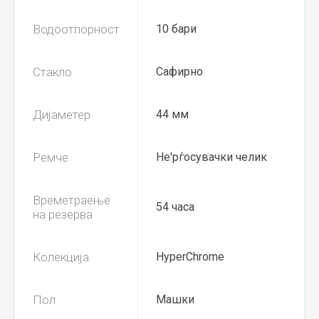
Водоотпорност
10 бари
Стакло
Сафирно
Дијаметер
44 мм
Ремче
Не'рѓосувачки челик
Времетраење
54 часа
на резерва
Колекција
HyperChrome
Пол
Машки