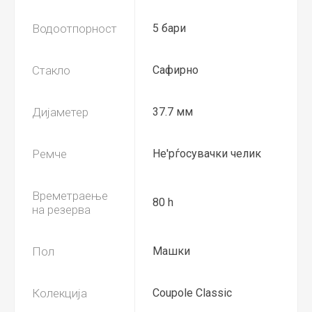
Водоотпорност
5 бари
Стакло
Сафирно
Дијаметер
37.7 мм
Ремче
Не'рѓосувачки челик
Времетраење
80 h
на резерва
Пол
Машки
Колекција
Coupole Classic