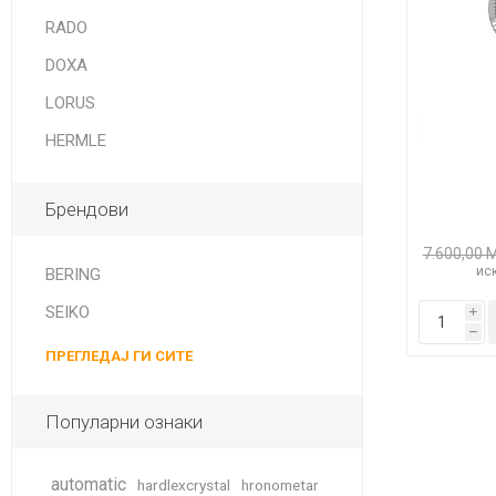
DANISH DESIGN
RADO
HERMLE
DOXA
BERING
LORUS
HERMLE
SEIKO 
SPIRIT
Брендови
7.600,00 
иск
BERING
SEIKO
i
h
ПРЕГЛЕДАЈ ГИ СИТЕ
LA GRA
Популарни ознаки
automatic
hardlexcrystal
hronometar