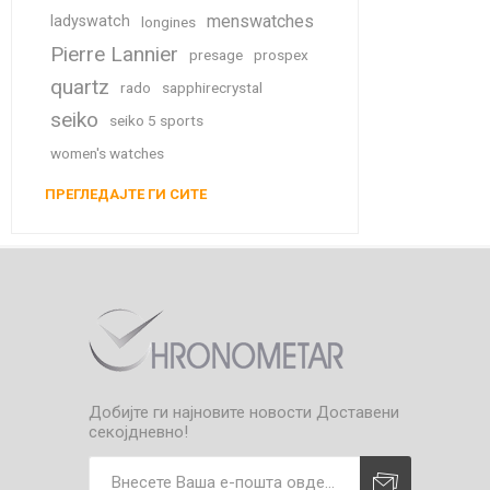
menswatches
ladyswatch
longines
Pierre Lannier
presage
prospex
quartz
rado
sapphirecrystal
seiko
seiko 5 sports
women's watches
ПРЕГЛЕДАЈТЕ ГИ СИТЕ
Добијте ги најновите новости
Доставени
секојдневно!