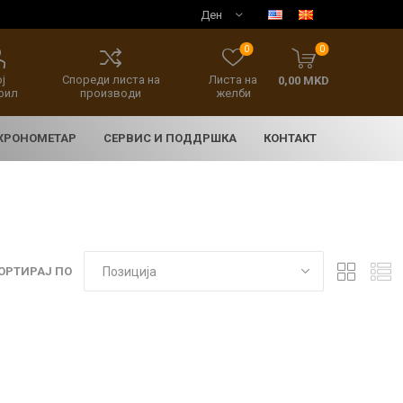
0
0
ј
Спореди листа на
Листа на
0,00 MKD
фил
производи
желби
 ХРОНОМЕТАР
СЕРВИС И ПОДДРШКА
КОНТАКТ
ОРТИРАЈ ПО
E
асовници
нски накит
SEIKO 5 SPORT
HERITAGE