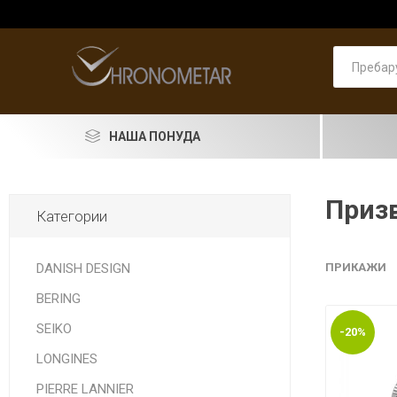
НАША ПОНУДА
SEIKO
Призв
Категории
RADO
LONGINES
DANISH DESIGN
ПРИКАЖИ
BERING
DOXA
SEIKO
-20%
PIERRE LANNIER
ASTRO
Машки
PRIMA 
Машки
Pierre 
Машки
Женски
Женски
накит
LONGINES
LORUS
PIERRE LANNIER