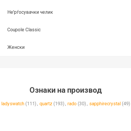
Не'рѓосувачки челик
Coupole Classic
Женски
Ознаки на производ
ladyswatch
(111)
,
quartz
(193)
,
rado
(30)
,
sapphirecrystal
(49)