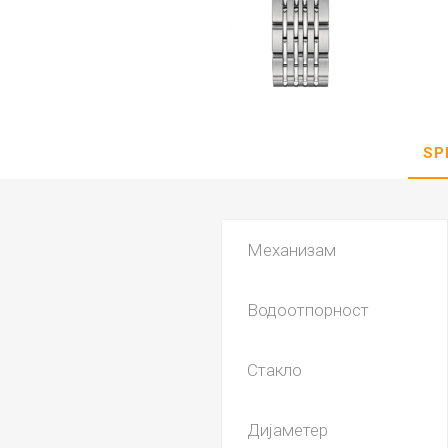
DANISH DESIGN
HERMLE
BERING
SEIKO 
SPIRIT
SP
Механизам
Водоотпорност
LA GRA
Стакло
Дијаметер