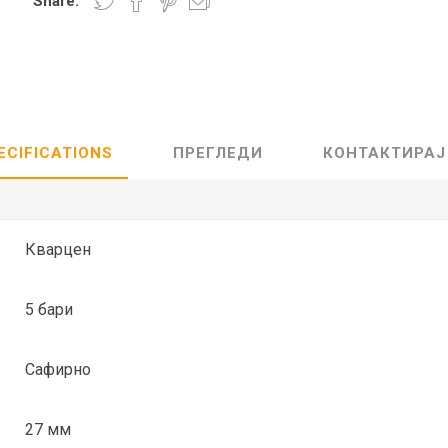
Share:
Lecaré
Nova
Echo
Aura
5 CLASSIC
ОСТАНАТО
CONQUEST
HYDROCO
ECIFICATIONS
ПРЕГЛЕДИ
КОНТАКТИРАЈ
Машки
Женски
Кварцен
5 бари
NDE CLASSIC
WATCHMAKING
SPORT
TRADITION
Сафирно
27 мм