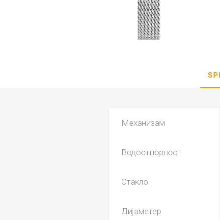
DANISH DESIGN
HERMLE
BERING
SEIKO 
SPIRIT
SP
Механизам
Водоотпорност
LA GRA
Стакло
Дијаметер