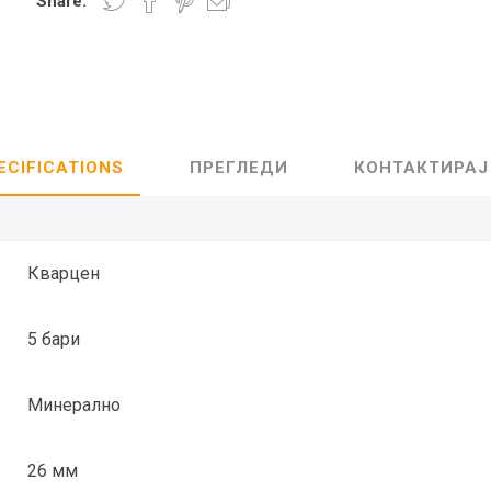
Share:
Lecaré
Nova
Echo
Aura
5 CLASSIC
ОСТАНАТО
CONQUEST
HYDROCO
ECIFICATIONS
ПРЕГЛЕДИ
КОНТАКТИРАЈ
Машки
Женски
Кварцен
5 бари
NDE CLASSIC
WATCHMAKING
SPORT
TRADITION
Минерално
26 мм