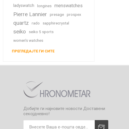
menswatches
ladyswatch
longines
Pierre Lannier
presage
prospex
quartz
rado
sapphirecrystal
seiko
seiko 5 sports
women's watches
ПРЕГЛЕДАЈТЕ ГИ СИТЕ
Добијте ги најновите новости
Доставени
секојдневно!