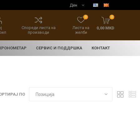
0
0
ј
Спореди листа на
Листа на
0,00 MKD
фил
производи
желби
 ХРОНОМЕТАР
СЕРВИС И ПОДДРШКА
КОНТАКТ
ОРТИРАЈ ПО
E
асовници
нски накит
SEIKO 5 SPORT
HERITAGE