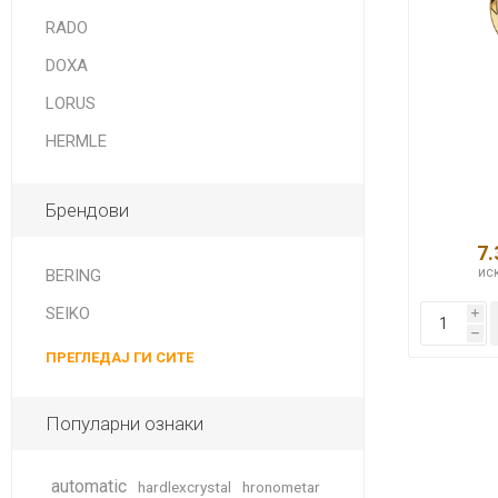
DANISH DESIGN
RADO
HERMLE
DOXA
BERING
LORUS
HERMLE
SEIKO 
SPIRIT
Брендови
7.
иск
BERING
SEIKO
i
h
ПРЕГЛЕДАЈ ГИ СИТЕ
LA GRA
Популарни ознаки
automatic
hardlexcrystal
hronometar