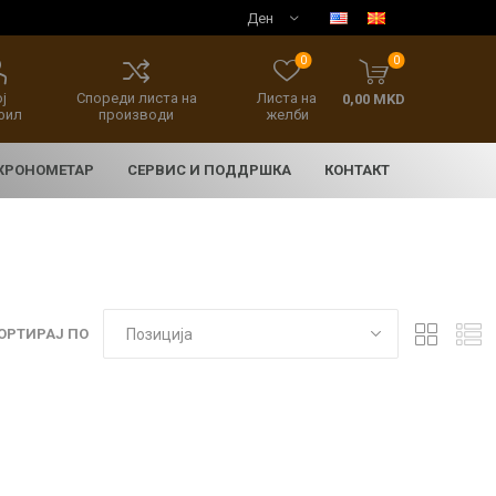
0
0
ј
Спореди листа на
Листа на
0,00 MKD
фил
производи
желби
 ХРОНОМЕТАР
СЕРВИС И ПОДДРШКА
КОНТАКТ
ОРТИРАЈ ПО
E
асовници
нски накит
SEIKO 5 SPORT
HERITAGE