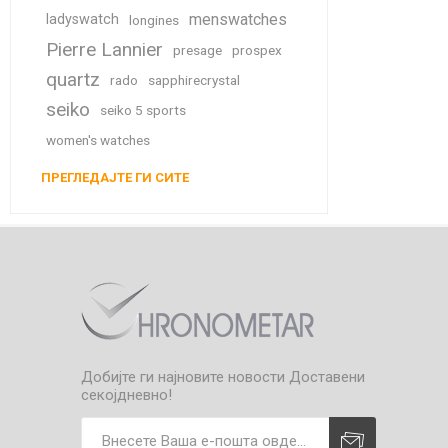
menswatches
ladyswatch
longines
Pierre Lannier
presage
prospex
quartz
rado
sapphirecrystal
seiko
seiko 5 sports
women's watches
ПРЕГЛЕДАЈТЕ ГИ СИТЕ
Добијте ги најновите новости
Доставени
секојдневно!