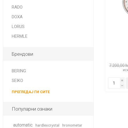
DANISH DESIGN
RADO
HERMLE
DOXA
BERING
LORUS
HERMLE
SEIKO 
SPIRIT
Брендови
7.200,00 
иск
BERING
SEIKO
i
h
ПРЕГЛЕДАЈ ГИ СИТЕ
LA GRA
Популарни ознаки
automatic
hardlexcrystal
hronometar