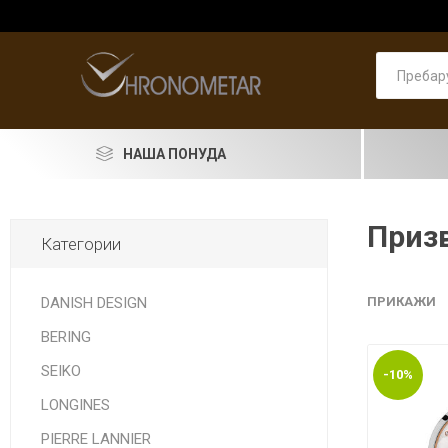
НАША ПОНУДА
SEIKO
Призв
Категории
RADO
LONGINES
DANISH DESIGN
ПРИКАЖИ
BERING
DOXA
SEIKO
-10%
PIERRE LANNIER
ASTRO
Машки
PRIMA 
Машки
Pierre 
Машки
Женски
Женски
накит
LONGINES
LORUS
PIERRE LANNIER