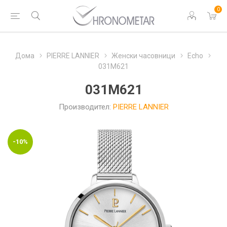
0
Дома
PIERRE LANNIER
Женски часовници
Echo
031M621
031M621
Производител:
PIERRE LANNIER
-10%