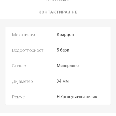
КОНТАКТИРАЈ НЕ
Механизам
Кварцен
Водоотпорност
5 бари
Стакло
Минерално
Дијаметер
34 мм
Ремче
Не'рѓосувачки челик