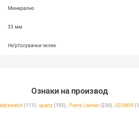
Минерално
33 мм
Не'рѓосувачки челик
Ознаки на производ
ladyswatch
(111)
,
quartz
(193)
,
Pierre Lannier
(230)
,
033l839
(1