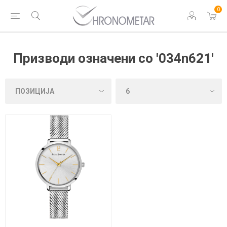
0
Призводи означени со '034n621'