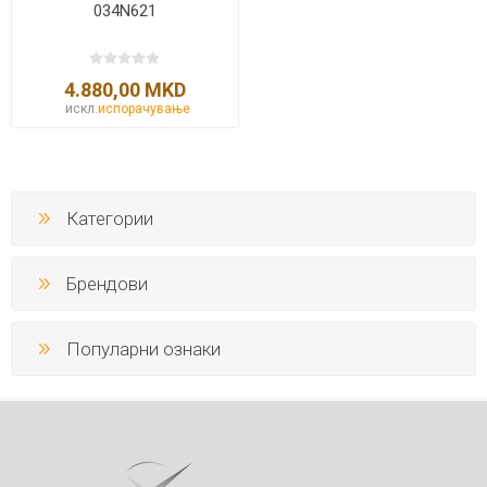
034N621
4.880,00 MKD
искл.
испорачување
Категории
Брендови
Популарни ознаки