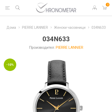
0
Дома
PIERRE LANNIER
Женски часовници
034N633
034N633
Производител:
PIERRE LANNIER
-10%