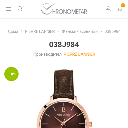
0
Дома
PIERRE LANNIER
Женски часовници
038J984
038J984
Производител:
PIERRE LANNIER
-10%