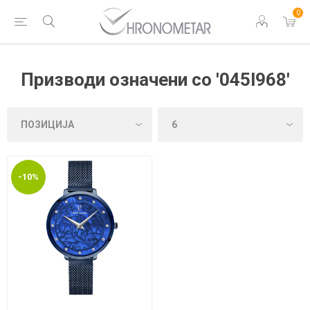
0
Призводи означени со '045l968'
-10%