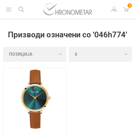
0
Призводи означени со '046h774'