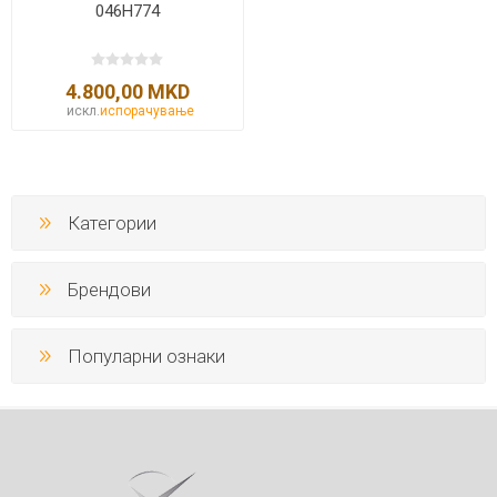
046H774
4.800,00 MKD
искл.
испорачување
Категории
Брендови
Популарни ознаки