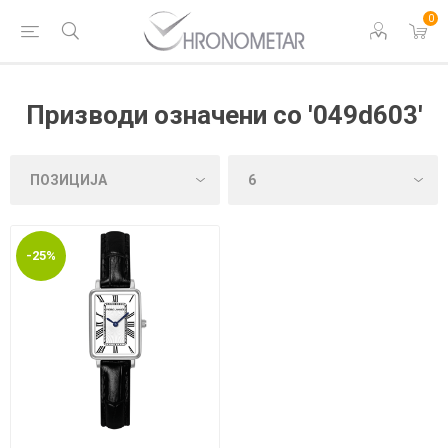
0
Призводи означени со '049d603'
-25%