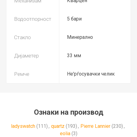
Механизам
Кварцен
Водоотпорност
5 бари
Стакло
Минерално
Дијаметер
33 мм
Ремче
Не'рѓосувачки челик
Ознаки на производ
ladyswatch
(111)
,
quartz
(193)
,
Pierre Lannier
(230)
,
eolia
(3)