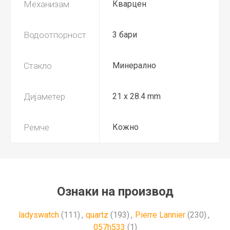
Механизам
Кварцен
Водоотпорност
3 бари
Стакло
Минерално
Дијаметер
21 x 28.4 mm
Ремче
Кожно
Ознаки на производ
ladyswatch
(111)
,
quartz
(193)
,
Pierre Lannier
(230)
,
057h533
(1)