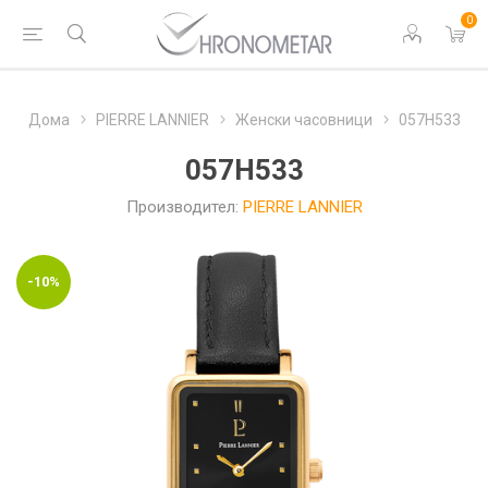
0
Дома
PIERRE LANNIER
Женски часовници
057H533
057H533
Производител:
PIERRE LANNIER
-10%