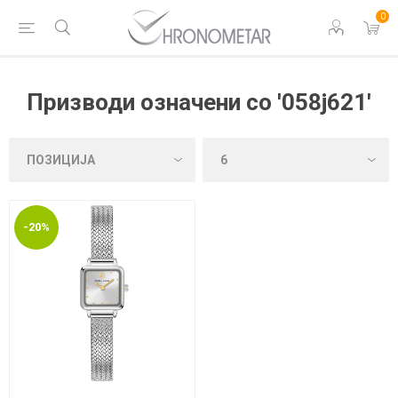
0
Призводи означени со '058j621'
-20%