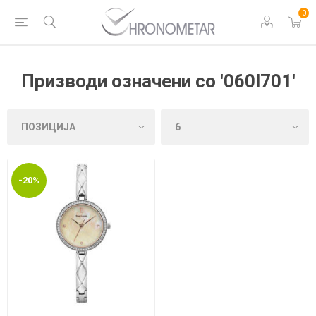
0
Призводи означени со '060l701'
-20%