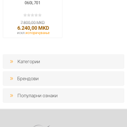
060L701
7.800,00 MKD
6.240,00 MKD
искл.
испорачување
Категории
Брендови
Популарни ознаки