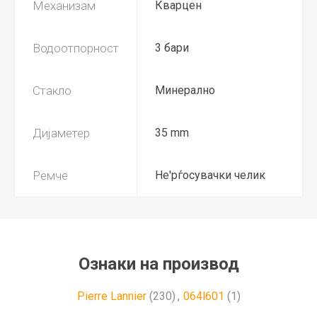
Механизам
Кварцен
Водоотпорност
3 бари
Стакло
Минерално
Дијаметер
35 mm
Ремче
Не'рѓосувачки челик
Ознаки на производ
Pierre Lannier
(230)
,
064l601
(1)