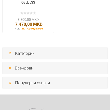
065L533
8.300,00 MKD
7.470,00 MKD
искл.
испорачување
Категории
Брендови
Популарни ознаки