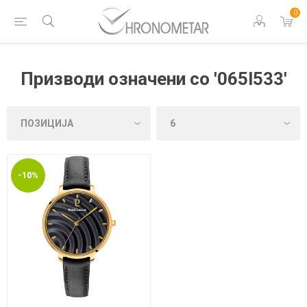
0
Призводи означени со '065l533'
-10%