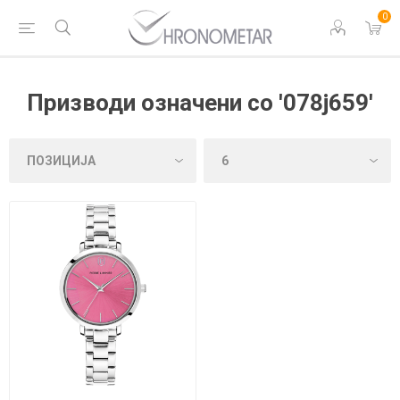
0
Призводи означени со '078j659'