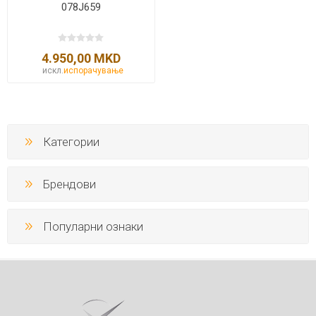
078J659
4.950,00 MKD
искл.
испорачување
Категории
Брендови
Популарни ознаки