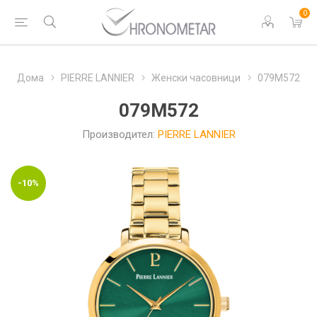
0
Дома
PIERRE LANNIER
Женски часовници
079M572
079M572
Производител:
PIERRE LANNIER
-10%