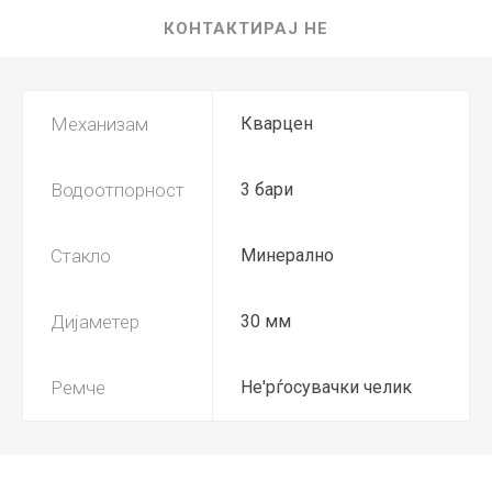
КОНТАКТИРАЈ НЕ
Механизам
Кварцен
Водоотпорност
3 бари
Стакло
Минерално
Дијаметер
30 мм
Ремче
Не'рѓосувачки челик