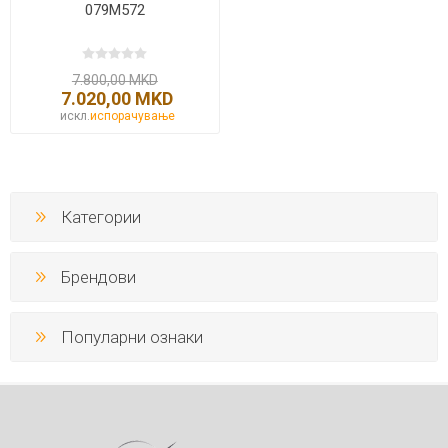
079M572
7.800,00 MKD
7.020,00 MKD
искл.
испорачување
Категории
Брендови
Популарни ознаки