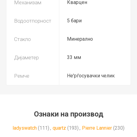
Механизам
Кварцен
Водоотпорност
5 бари
Стакло
Минерално
Дијаметер
33 мм
Ремче
Не'рѓосувачки челик
Ознаки на производ
ladyswatch
(111)
,
quartz
(193)
,
Pierre Lannier
(230)