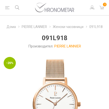
0
Дома
PIERRE LANNIER
Женски часовници
091L918
091L918
Производител:
PIERRE LANNIER
-20%