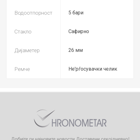
Водоотпорност
5 бари
Стакло
Сафирно
Дијаметер
26 мм
Ремче
Не'рѓосувачки челик
Добијте ги најновите новости
Доставени секојдневно!